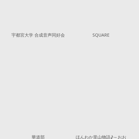
宇都宮大学 合成音声同好会
SQUARE
華道部
ほんわか里山物語♪～おお