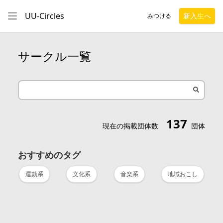
UU-Circles
新入生へ
みつける
サークル一覧
137
現在の掲載団体数
団体
おすすめのタグ
運動系
文化系
音楽系
地域おこし