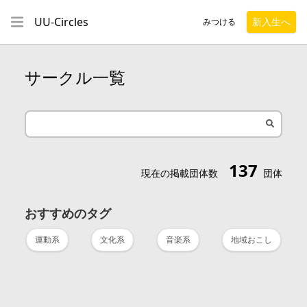
UU-Circles
新入生へ
みつける
サークル一覧
137
現在の掲載団体数
団体
おすすめのタグ
運動系
文化系
音楽系
地域おこし