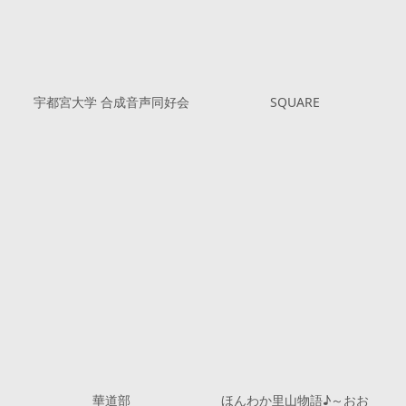
宇都宮大学 合成音声同好会
SQUARE
華道部
ほんわか里山物語♪～おお