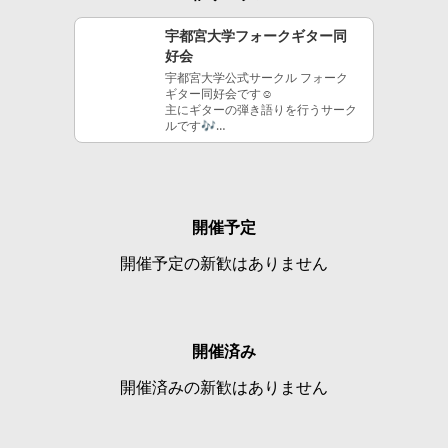
宇都宮大学フォークギター同
好会
宇都宮大学公式サークル フォーク
ギター同好会です︎︎︎︎︎☺︎
主にギターの弾き語りを行うサーク
ルです🎶
活動は週に二回、月木の18:00-
20:00でやってます！
また月に一度ライブを行ったり、年
に2回合宿があります☀️
新歓の告知はSNSを通じて行ってい
るので、是非フォローよろしくお願
開催予定
いします🥹
また、新歓用のオープンチャットも
開催予定の新歓はありません
作成したので、参加したい人はお問
い合わせ下さい！
開催済み
開催済みの新歓はありません