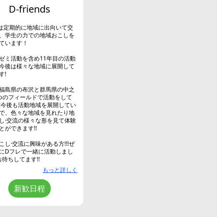
D-friends
は定期的に地域に出向いて交
、学生の力での地域おこしを
ています！
ゼミ活動を含め11年目の活動
今後は様々な地域に展開して
す!
福島県の布沢と群馬県の中之
つのフィールドで活動をして
!今後も活動地域を展開してい
で、色々な地域を見れたり地
し·交流の様々な形を見て体験
とができます!!
こし·交流に興味がある方!!!ぜ
にDフレで一緒に活動しまし
お待ちしてます!!
もっと詳しく
新歓日程