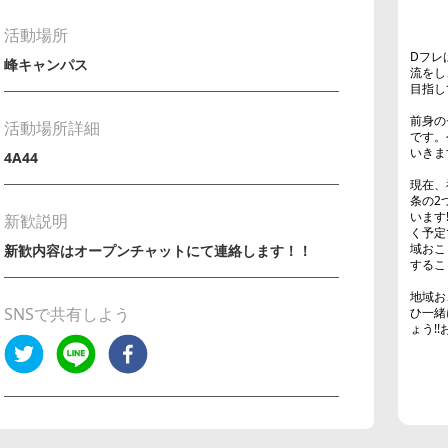
活動場所
Dフレ
峰キャンパス
流をし
目指し
前身の
活動場所詳細
です。
いきま
4A44
現在、
条の2
います
新歓説明
く予定
域おこ
新歓内容はオープンチャットにて連絡します！！
するこ
地域お
SNSで共有しよう
ひ一緒
ょう!!