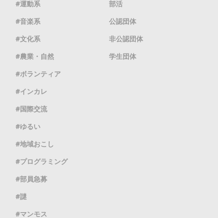
運動系
部活
音楽系
公認団体
文化系
非公認団体
農業・自然
学生団体
ボランティア
インカレ
国際交流
ゆるい
地域おこし
プログラミング
部員急募
謎
マンモス