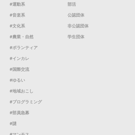
運動系
部活
音楽系
公認団体
文化系
非公認団体
農業・自然
学生団体
ボランティア
インカレ
国際交流
ゆるい
地域おこし
プログラミング
部員急募
謎
マンモス